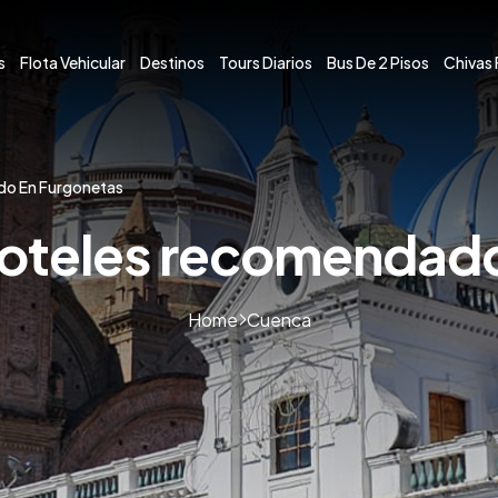
s
Flota Vehicular
Destinos
Tours Diarios
Bus De 2 Pisos
Chivas 
do En Furgonetas
oteles recomendad
Home
Cuenca