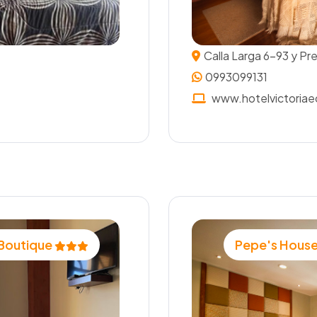
Calla Larga 6-93 y Pr
0993099131
www.hotelvictoriae
 Boutique
Pepe's House