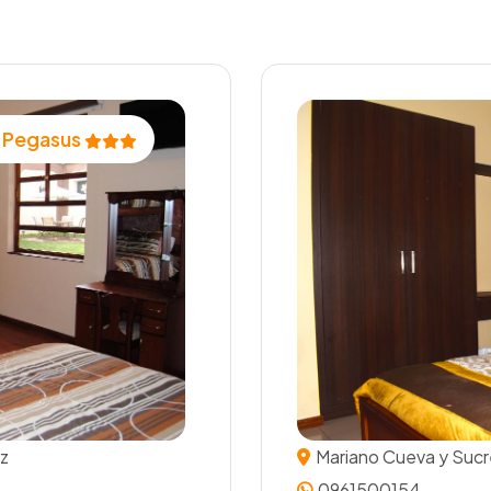
 Pegasus
z
Mariano Cueva y Sucr
0961500154