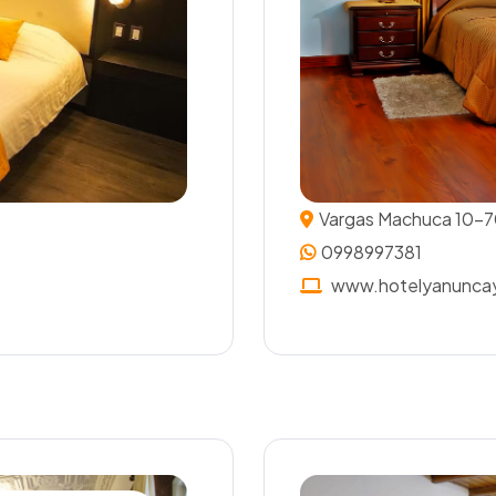
Vargas Machuca 10-70
0998997381
www.hotelyanunca