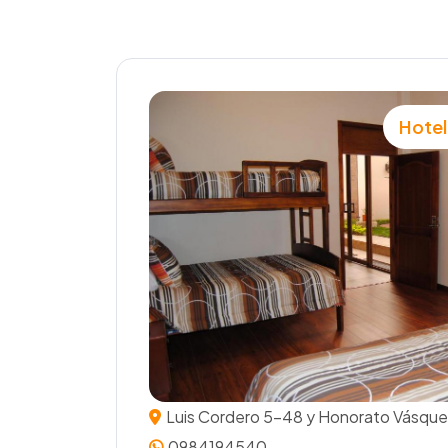
Hotel
Luis Cordero 5-48 y Honorato Vásque
0984194540