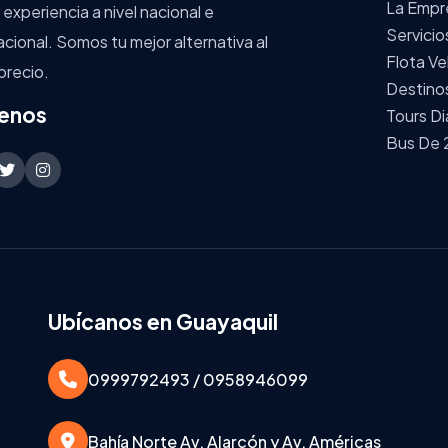
La Empr
 experiencia a nivel nacional e
Servicio
acional. Somos tu mejor alternativa al
Flota Ve
precio.
Destino
enos
Tours Di
Bus De 
Ubícanos en Guayaquil
0999792493 / 0958946099
Bahía Norte Av. Alarcón y Av. Américas