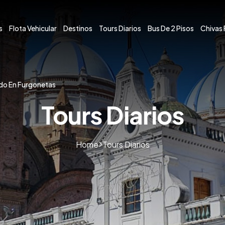
s
Flota Vehicular
Destinos
Tours Diarios
Bus De 2 Pisos
Chivas 
do En Furgonetas
Tours Diarios
Home
Tours Diarios