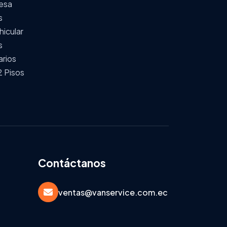
esa
s
hicular
s
arios
2 Pisos
Contáctanos
ventas@vanservice.com.ec