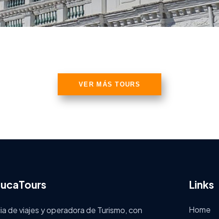
VER MÁS TOURS
ucaTours
Links
Home
a de viajes y operadora de Turismo, con