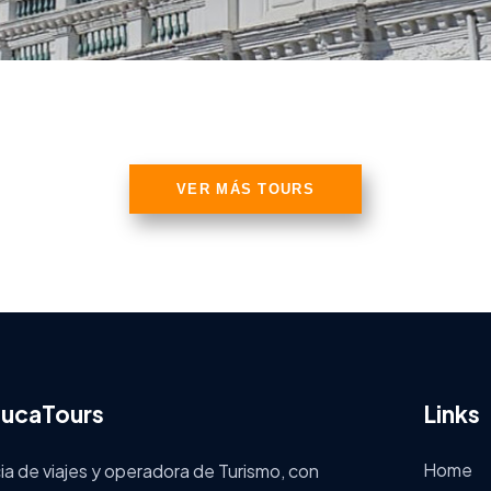
VER MÁS TOURS
ucaTours
Links
Home
a de viajes y operadora de Turismo, con