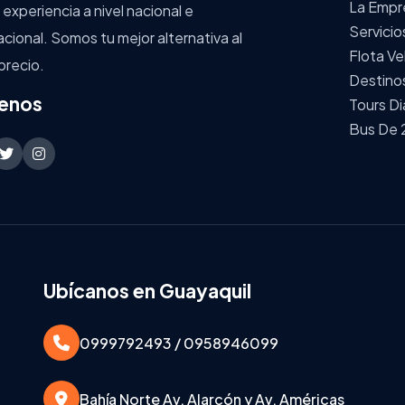
La Empr
 experiencia a nivel nacional e
Servicio
acional. Somos tu mejor alternativa al
Flota Ve
precio.
Destino
enos
Tours Di
Bus De 
Ubícanos en Guayaquil
0999792493 / 0958946099
Bahía Norte Av. Alarcón y Av. Américas