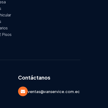
esa
s
hicular
s
arios
2 Pisos
Contáctanos
ventas@vanservice.com.ec