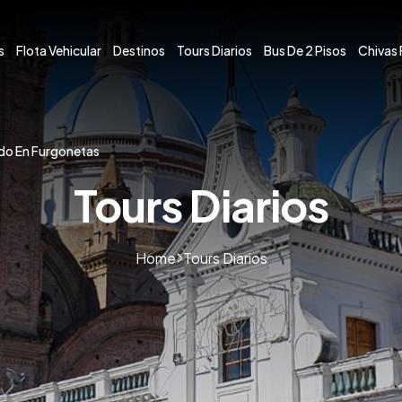
s
Flota Vehicular
Destinos
Tours Diarios
Bus De 2 Pisos
Chivas 
do En Furgonetas
Tours Diarios
Home
Tours Diarios